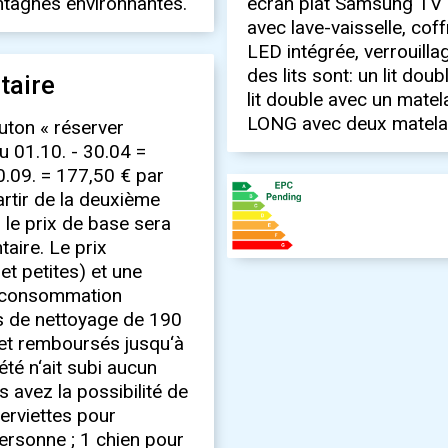
ntagnes environnantes.
écran plat Samsung TV av
avec lave-vaisselle, coff
LED intégrée, verrouilla
des lits sont: un lit d
taire
lit double avec un mate
LONG avec deux matela
outon « réserver
u 01.10. - 30.04 =
30.09. = 177,50 € par
partir de la deuxième
le prix de base sera
aire. Le prix
et petites) et une
la consommation
is de nettoyage de 190
 et remboursés jusqu‘à
été n‘ait subi aucun
s avez la possibilité de
serviettes pour
ersonne ; 1 chien pour