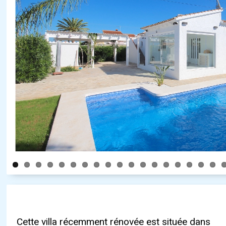
Cette villa récemment rénovée est située dans
chauffage central, de l‘air conditionné, d‘une
admirer la vue sur les montagnes pendant la