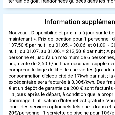
terrain de golf. Randonnées guidées dans les mo
Information supplémen
Nouveau : Disponibilité et prix mis à jour sur le b
maintenant ». Prix de location pour 1 personne : d
137,50 € par nuit ; du 01.05. - 30.06. et 01.09. - 
nuit ; du 01.07. au 31.08. = 212,50 € par nuit ; A 
personne et jusqu‘à un maximum de 6 personnes, 
augmenté de 2,50 €/nuit par occupant supplément
comprend le linge de lit et les serviettes (grandes 
consommation d‘électricité de 17kwh par nuit ; 
excédentaire sera facturée à 0,30€/kwh. Des fra
€ et un dépôt de garantie de 200 € sont facturés
14 jours après le départ, à condition que la propri
dommage. L‘utilisation d‘Internet est gratuite. Vou
louer des services optionnels tels que : draps et 
20€/personne ; 1 serviette de piscine pour 10€/p