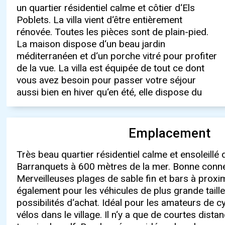
un quartier résidentiel calme et côtier d‘Els
cuisinière à bois, d‘un lave-vaisselle, d‘un lave-
journée. La cuisine est toute neuve et
Poblets. La villa vient d‘être entièrement
linge, de 2 télévisions, du WIFI, d‘un barbecue,
entièrement équipée. La surface habitable est
rénovée. Toutes les pièces sont de plain-pied.
d‘une douche extérieure et d‘une piscine privée
d‘environ 100 m2 répartie en 3 chambres, 2
La maison dispose d‘un beau jardin
de 4 x 8 m pour les jours les plus chauds de
salles de bains avec douche, cuisine, salon et un
méditerranéen et d‘un porche vitré pour profiter
l‘été et de l‘automne. Vous pouvez garer vos
porche vitré. La propriété est orientée sud-
de la vue. La villa est équipée de tout ce dont
voitures dans l‘abri de voiture pouvant accueillir
vous avez besoin pour passer votre séjour
jusqu‘à 2 voitures. Vous pourrez profiter des
aussi bien en hiver qu‘en été, elle dispose du
fraîches soirées d‘été sur la terrasse du toit ou
Emplacement
Très beau quartier résidentiel calme et ensoleillé
Barranquets à 600 mètres de la mer. Bonne conne
Merveilleuses plages de sable fin et bars à proxi
également pour les véhicules de plus grande taille
possibilités d‘achat. Idéal pour les amateurs de c
vélos dans le village. Il n‘y a que de courtes dist