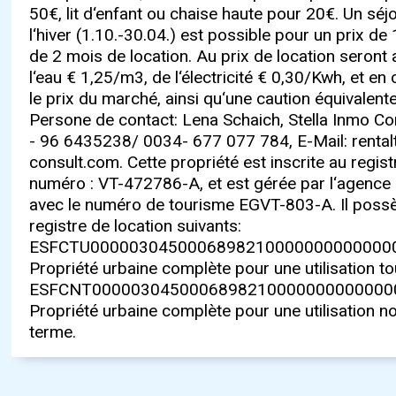
50€, lit d‘enfant ou chaise haute pour 20€. Un séj
l‘hiver (1.10.-30.04.) est possible pour un prix de
de 2 mois de location. Au prix de location seront 
l‘eau € 1,25/m3, de l‘électricité € 0,30/Kwh, et en
le prix du marché, ainsi qu‘une caution équivalent
Persone de contact: Lena Schaich, Stella Inmo Con
- 96 6435238/ 0034- 677 077 784, E-Mail:
renta
consult.com
. Cette propriété est inscrite au regi
numéro : VT-472786-A, et est gérée par l‘agence 
avec le numéro de tourisme EGVT-803-A. Il poss
registre de location suivants:
ESFCTU00000304500068982100000000000000
Propriété urbaine complète pour une utilisation to
ESFCNT0000030450006898210000000000000
Propriété urbaine complète pour une utilisation no
terme.