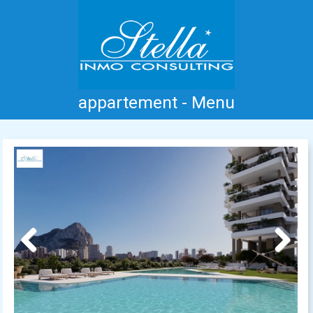
appartement - Menu
Accueil
Costa Blanca
Vente
Location
Nouvelle Construction
Information
Références
Contact
Previous
Next