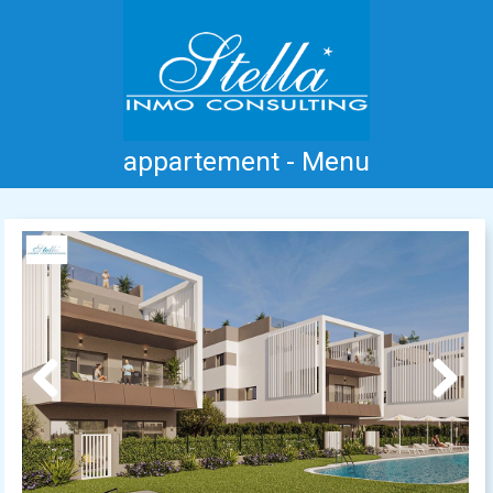
appartement - Menu
Accueil
Costa Blanca
Vente
Location
Nouvelle Construction
Information
Références
Contact
Previous
Next