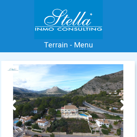
Terrain - Menu
Accueil
Costa Blanca
Vente
Location
Nouvelle Construction
Information
Références
Contact
Previous
Next