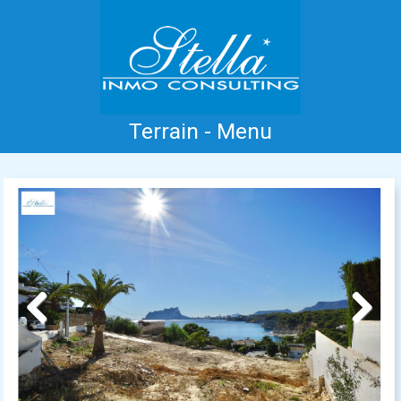
Terrain - Menu
Accueil
Costa Blanca
Vente
Location
Nouvelle Construction
Information
Références
Contact
Previous
Next