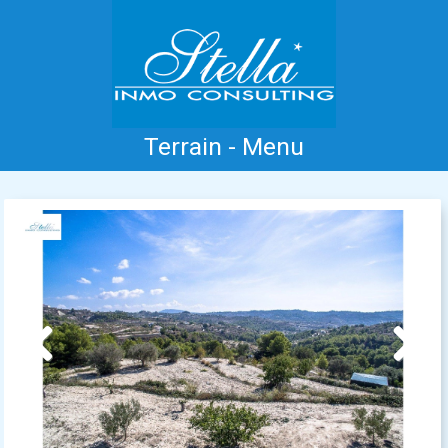
Terrain - Menu
Accueil
Costa Blanca
Vente
Location
Nouvelle Construction
Information
Références
Contact
Previous
Next