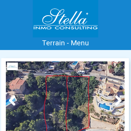
Terrain - Menu
Accueil
Costa Blanca
Vente
Location
Nouvelle Construction
Information
Références
Contact
Previous
Next