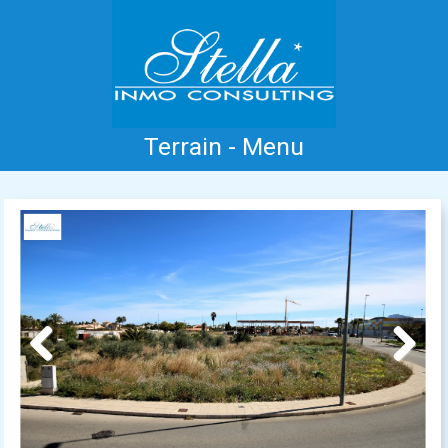
Terrain - Menu
Accueil
Costa Blanca
Vente
Location
Nouvelle Construction
Information
Références
Contact
Previous
Next