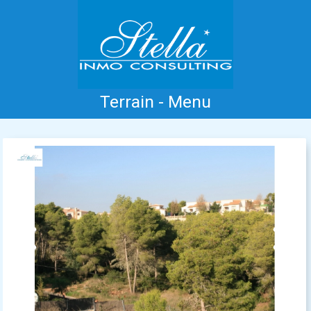
Terrain - Menu
Accueil
Costa Blanca
Vente
Location
Nouvelle Construction
Information
Références
Contact
Previous
Next