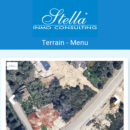
Terrain - Menu
Accueil
Costa Blanca
Vente
Location
Nouvelle Construction
Information
Références
Contact
Previous
Next