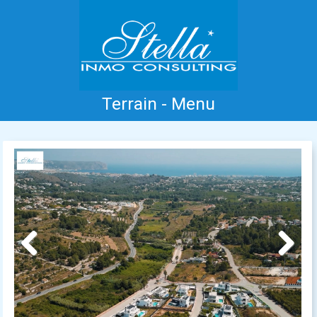
Terrain - Menu
Accueil
Costa Blanca
Vente
Location
Nouvelle Construction
Information
Références
Contact
Previous
Next