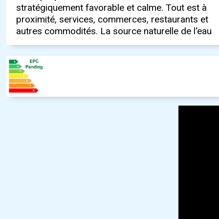
stratégiquement favorable et calme. Tout est à
kilomètre. A proximité se trouve le célèbre Parc
des promenades dans les zones humides. C‘est
proximité, services, commerces, restaurants et
Naturel Marjal à Oliva-Pego. Ici, vous trouverez
un endroit que vous apprécierez et où vous
autres commodités. La source naturelle de l‘eau
un lieu de calme et de tranquillité au milieu de la