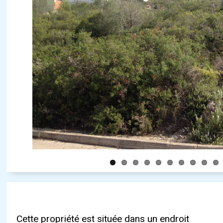
Cette propriété est située dans un endroit
médicinale Font Salada est à moins d‘un
nature, idéal pour l‘observation des oiseaux et