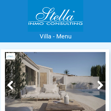
Villa - Menu
Accueil
Costa Blanca
Vente
Location
Nouvelle Construction
Information
Références
Contact
Previous
Next