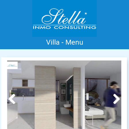
Villa - Menu
Accueil
Costa Blanca
Vente
Location
Nouvelle Construction
Information
Références
Contact
Previous
Next