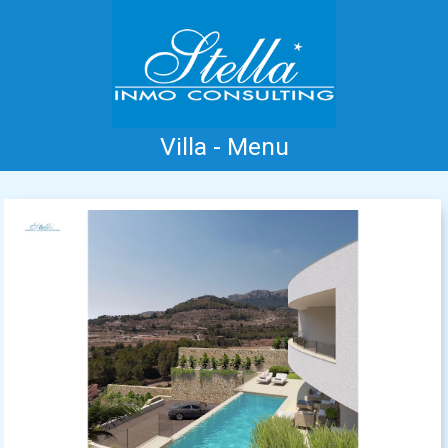
Villa - Menu
Accueil
Costa Blanca
Vente
Location
Nouvelle Construction
Information
Références
Contact
Previous
Next