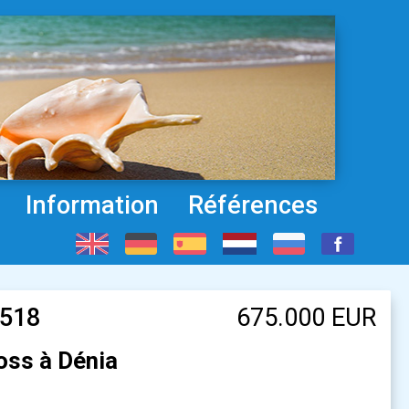
Information
Références
1518
675.000 EUR
oss à Dénia