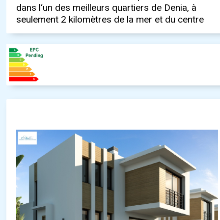
dans l‘un des meilleurs quartiers de Denia, à
mètres carrés. Piscine et jardin privatif. Terrains
seulement 2 kilomètres de la mer et du centre
de 385 à 800 mètres carrés. Terrasse de 60