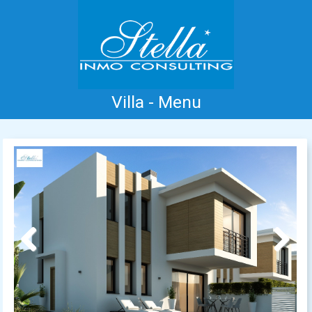
Villa - Menu
Accueil
Costa Blanca
Vente
Location
Nouvelle Construction
Information
Références
Contact
Previous
Next