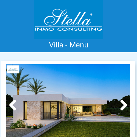
Villa - Menu
Accueil
Costa Blanca
Vente
Location
Nouvelle Construction
Information
Références
Contact
Previous
Next