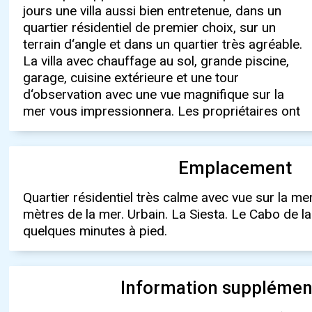
jours une villa aussi bien entretenue, dans un
effectué de petites rénovations à l‘intérieur et à
on a une vue magnifique sur la mer et les
quartier résidentiel de premier choix, sur un
l‘extérieur. Au total, la villa dispose d‘un beau
montagnes. Dans l‘ensemble, il s‘agit d‘une offre
terrain d‘angle et dans un quartier très agréable.
salon/salle à manger, d‘une cuisine moderne et
équitable avec un bon rapport qualité/prix.
La villa avec chauffage au sol, grande piscine,
spacieuse, de deux salles de bains et de trois
Nous vous recommandons vivement de la
garage, cuisine extérieure et une tour
chambres. Les nombreuses terrasses et
d‘observation avec une vue magnifique sur la
possibilités de s‘asseoir sont particulièrement
mer vous impressionnera. Les propriétaires ont
remarquables. Depuis la terrasse sur le toit ou
Emplacement
Quartier résidentiel très calme avec vue sur la m
mètres de la mer. Urbain. La Siesta. Le Cabo de l
quelques minutes à pied.
Information supplémen