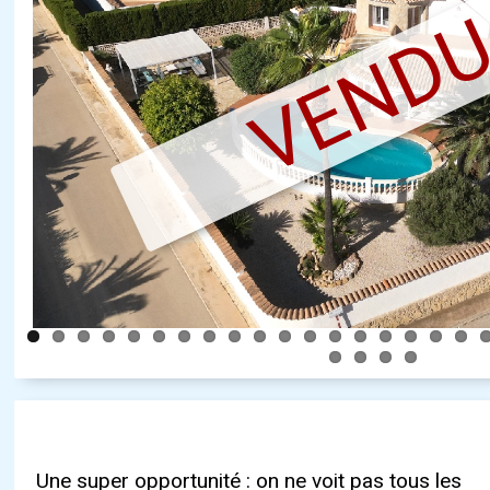
VEND
Une super opportunité : on ne voit pas tous les
toujours maintenu la villa en bon état et ont
la terrasse panoramique au sommet de la tour,