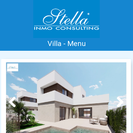
Villa - Menu
Accueil
Costa Blanca
Vente
Location
Nouvelle Construction
Information
Références
Contact
Previous
Next