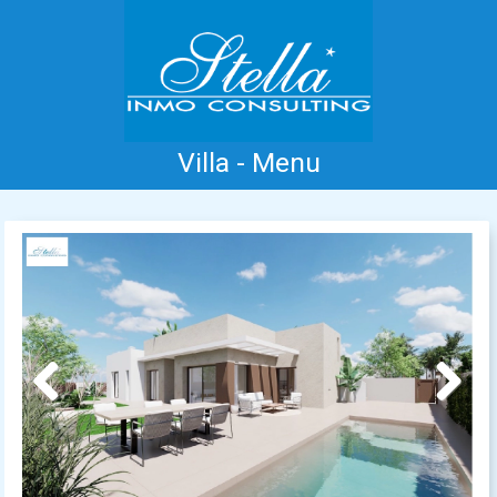
Villa - Menu
Accueil
Costa Blanca
Vente
Location
Nouvelle Construction
Information
Références
Contact
Previous
Next