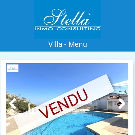
Villa - Menu
Accueil
Costa Blanca
Vente
Location
Nouvelle Construction
Information
Références
Contact
VENDU
Previous
Next