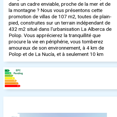
dans un cadre enviable, proche de la mer et de
l‘autoroute pour aller à l‘aéroport, Madrid,
un apéritif dans la cuisine ouverte sur le salon
la montagne ? Nous vous présentons cette
Valence... Dans ce lotissement, nous mettons
tout en regardant votre série préférée ou en
promotion de villas de 107 m2, toutes de plain-
l‘accent sur l‘extérieur, où nous trouvons la
gardant un œil sur les plus petits. Si nous
pied, construites sur un terrain indépendant de
piscine avec un espace pour les chaises
continuons à travers la maison, nous trouvons 3
432 m2 situé dans l‘urbanisation La Alberca de
longues et le barbecue. En entrant dans la
chambres à coucher avec des armoires sur
Polop. Vous apprécierez la tranquillité que
propriété... imaginez-vous avec votre partenaire
mesure, deux salles de bains, dont une en-suite.
procure la vie en périphérie, vous tomberez
dans le salon, allongé sur le canapé et le soleil
Il y a aussi un solarium, où vous pouvez profiter
amoureux de son environnement, à 4 km de
inondant toute la pièce de lumière à travers les
de belles vues sur la mer. Ne continuez pas à
Polop et de La Nucía, et à seulement 10 km
immenses fenêtres donnant sur la spectaculaire