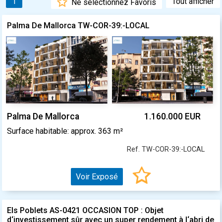
1
Tout afficher
Ne sélectionnez Favoris
Palma De Mallorca TW-COR-39:-LOCAL
Palma De Mallorca
1.160.000 EUR
Surface habitable: approx. 363 m²
Ref. TW-COR-39:-LOCAL
Voir Exposé
Els Poblets AS-0421 OCCASION TOP : Objet
d‘investissement sûr avec un super rendement à l‘abri de