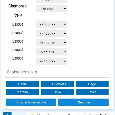
Chambres
Type
jusquà
jusquà
jusquà
jusquà
jusquà
Denia
Els Poblets
Pego
Moraira
Oliva
Javea
Effacer la recherche
Chercher