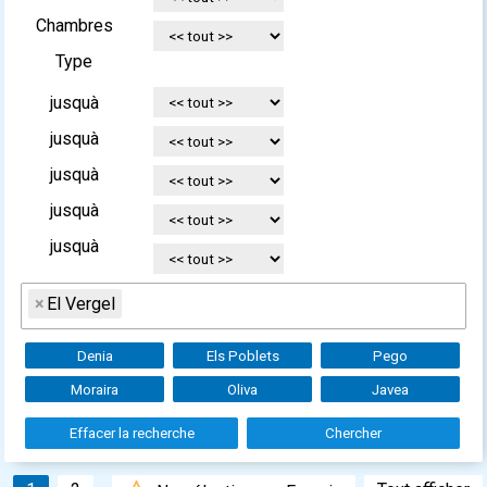
Chambres
Type
jusquà
jusquà
jusquà
jusquà
jusquà
×
El Vergel
Denia
Els Poblets
Pego
Moraira
Oliva
Javea
Effacer la recherche
Chercher