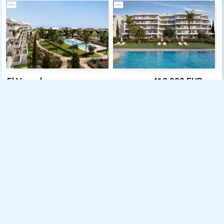
El Vergel
412.000 EUR
Année de construction: 2027 Surface habitable: approx.
98 m² Terrain: ca. 33 m² Salle de bains: 2 Chambres: 3 ,
KLIMA, Climatisation
Ref. AH-EV-VI-1-01-01-E
Voir Exposé
1
2