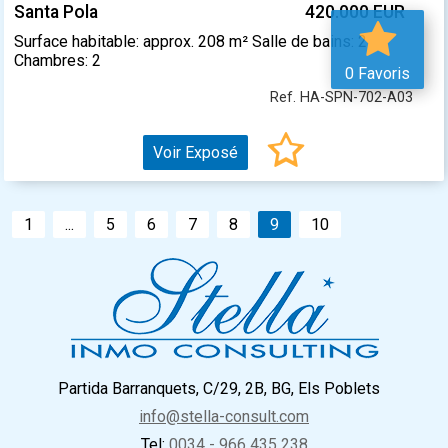
Santa Pola
420.000 EUR
Surface habitable: approx. 208 m² Salle de bains: 2
Chambres: 2
0 Favoris
Ref. HA-SPN-702-A03
Voir Exposé
1
...
5
6
7
8
9
10
Partida Barranquets, C/29, 2B, BG, Els Poblets
info@stella-consult.com
Tel:
0034 - 966 435 238