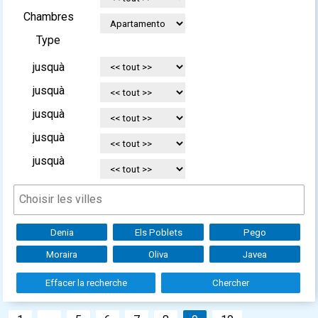
Chambres
Type
jusquà
jusquà
jusquà
jusquà
jusquà
Denia
Els Poblets
Pego
Moraira
Oliva
Javea
Effacer la recherche
Chercher