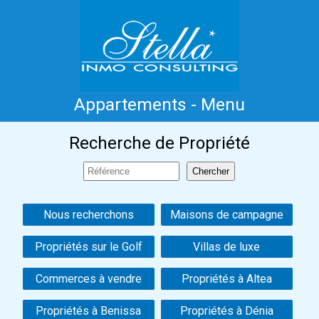
Appartements - Menu
Accueil
Costa Blanca
Vente
Location
Recherche de Propriété
Nouvelle Construction
Information
Références
Contact
Nous recherchons
Maisons de campagne
Propriétés sur le Golf
Villas de luxe
Commerces à vendre
Propriétés à Altea
Propriétés à Benissa
Propriétés à Dénia