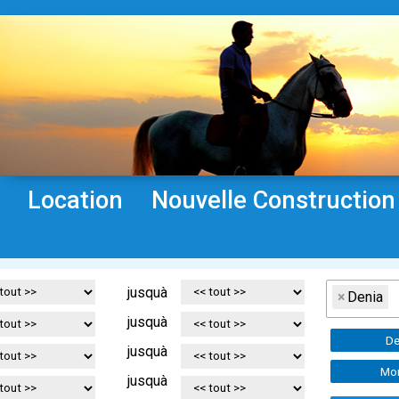
Location
Nouvelle Construction
jusquà
×
Denia
jusquà
De
jusquà
Mor
jusquà