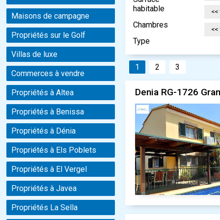
habitable
Maisons de campagne
Chambres
Propriétés sur le Golf
Type
Villas de luxe
1
2
3
Commerces à vendre
Denia RG-1726 Grand
Propriétés à Altea
Propriétés à Benissa
Propriétés à Dénia
Propriétés à Els Poblets
Propriétés à El Vergel
Propriétés à Javea
Propriétés La Sella