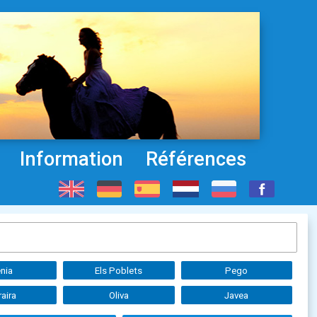
Information
Références
nia
Els Poblets
Pego
aira
Oliva
Javea